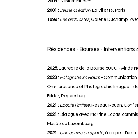
2003
: Bunker, Münich
2001
:
Jeune Création
, La Villette, Paris
1999
:
Les archivistes,
Galerie Duchamp, Yve
Résidences - Bourses - Interventions
2025
: Lauréate de la Bourse 50CC - Air de
2023
:
Fotografie im Raum
- Communication 
Omnipresence of Photographic Images, Inter
Bilder, Regensburg
2021
:
Ecoute l’artiste,
Réseau Rouen, Confér
2021
: Dialogue avec Martine Lacas, commiss
Musée du Luxembourg
2021
:
Une oeuvre en aparté,
à propos d’un t