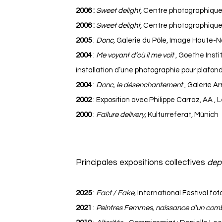
2006 :
Sweet delight,
Centre photographique P
2006 :
Sweet delight,
Centre photographique 
2005
:
Donc,
Galerie du Pôle, Image Haute-
2004
:
Me voyant d’où il me voit
, Goethe Inst
installation d’une photographie pour plafond
2004
:
Donc, le désenchantement
, Galerie Ar
2002
: Exposition avec Philippe Carraz, AA , 
2000
:
Failure delivery,
Kulturreferat, Münich
Principales expositions collectives
dep
2025
:
Fact / Fake,
International Festival fo
2021
:
Peintres Femmes, naissance d'un com