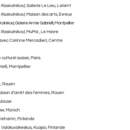
 Raskolnikov),
Galerie Le Lieu, Lorient
 Raskolnikov),
Maison des arts, Evreux
olnikov),
Galerie Annie Gabrielli, Montpellier
 Raskolnikov),
MuMa , Le Havre
(avec Corinne Mercadier), Centre
culturel suisse, Paris.
elli, Montpellier
e, Rouen
maison d’arrêt des femmes, Rouen
ulouse
ow, Münich
ariehamn, Finlande
Valokuvakeskus, Kuopio, Finlande