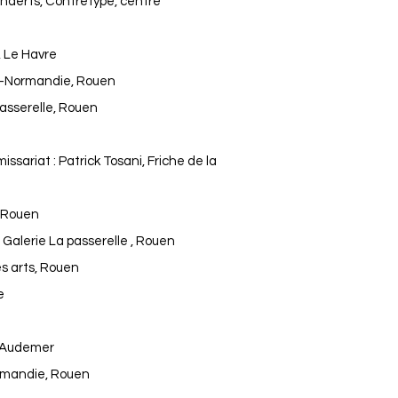
enaerts, Contretype, centre
 Le Havre
e-Normandie, Rouen
Passerelle, Rouen
ssariat : Patrick Tosani, Friche de la
 Rouen
,
Galerie La passerelle , Rouen
s arts, Rouen
e
t-Audemer
rmandie, Rouen