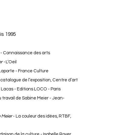
is 1995
e
- Connaissance des arts
r -
L’Oeil
Laporte - France Culture
-
catalogue de l’exposition, Centre d’art
Lacas - Editions LOCO - Paris
 travail de Sabine Meier - Jean-
 Meier
- La couleur des idées, RTBF,
 Maison de la culture - Isabelle Royer