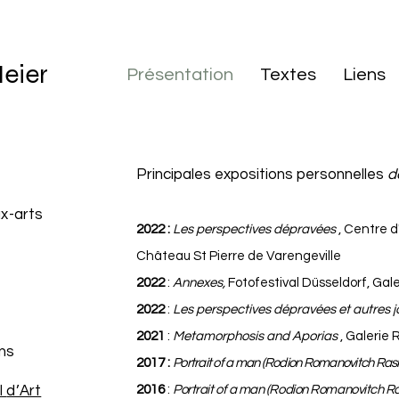
eier
Présentation
Textes
Liens
Principales expositions personnelles
d
ux-arts
2022 :
Les perspectives dépravées
, Centre 
Château St Pierre de Varengeville
2022
:
Annexes,
Fotofestival Düsseldorf, Gale
2022
:
Les perspectives dépravées et autres 
2021
:
Metamorphosis and Aporias
, Galerie 
ns
2017 :
Portrait of a man (Rodion Romanovitch Rask
l
d’Art
2016
:
Portrait of a man (Rodion Romanovitch Ra