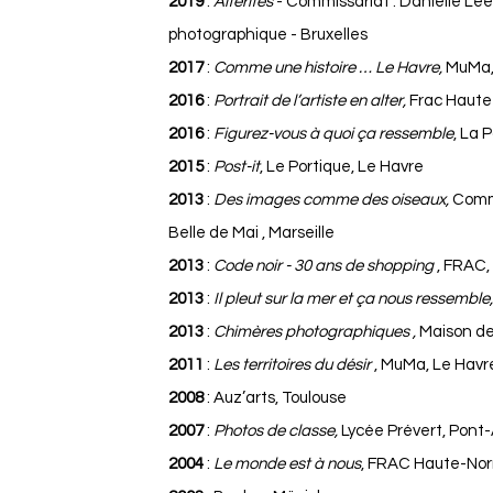
2019
:
Alterités
- Commissariat : Danielle Le
photographique - Bruxelles
2017
:
Comme une histoire …
Le Havre,
MuMa,
2016
:
Portrait de l’artiste en alter,
Frac Haut
2016
:
Figurez-vous à quoi ça ressemble
, La 
2015
:
Post-it
, Le Portique, Le Havre
2013
:
Des images comme des oiseaux,
Commi
Belle de Mai , Marseille
2013
:
Code noir - 30 ans de shopping
, FRAC,
2013
:
Il pleut sur la mer et ça nous ressemble
2013
:
Chimères photographiques ,
Maison de
2011
:
Les territoires du désir
, MuMa, Le Havr
2008
: Auz’arts, Toulouse
2007
:
Photos de classe,
Lycée Prévert, Pon
2004
:
Le monde est à nous
, FRAC Haute-No