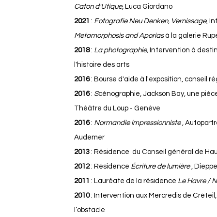
Caton d'Utique,
Luca Giordano
2021
:
Fotografie Neu Denken, Vernissage
, I
Metamorphosis and Aporias
à la galerie Rup
2018
:
La photographie,
Intervention à desti
l'histoire des arts
2016
: Bourse d'aide à l'exposition, conseil
2016
:
S
cénographie, Jackson Bay, une pièc
Théâtre du Loup - Genève
2016
:
Normandie impressionniste
, Autoportr
Audemer
2013
: Résidence du Conseil général de Ha
2012
: Résidence
Écriture de lumière
, Diepp
2011
: Lauréate de la résidence
Le Havre / N
2010
: Intervention aux Mercredis de Créteil
l’obstacle