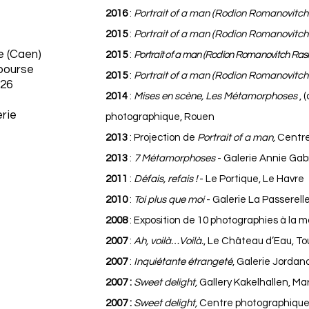
2016
:
Portrait of a man (Rodion Romanovitch
2015
:
Portrait of a man (Rodion Romanovitch
e (Caen)
2015
:
Portrait of a man (Rodion Romanovitch Rask
 bourse
2015
:
Portrait of a man (Rodion Romanovitch
26
2014
:
Mises en scène, Les Métamorphoses
, 
erie
photographique, Rouen
2013
: Projection de
Portrait of a man,
Centre 
2013
:
7 Métamorphoses
- Galerie Annie Gabri
2011
:
Défais, refais !
- Le Portique, Le Havre
2010
:
Toi plus que moi
- Galerie La Passerell
2008
: Exposition de 10 photographies à la 
2007
:
Ah, voilà…Voilà.
, Le Château d’Eau, To
2007
:
Inquiétante étrangeté
, Galerie Jordan
2007 :
Sweet delight,
Gallery Kakelhallen, M
2007 :
Sweet delight,
Centre photographique 