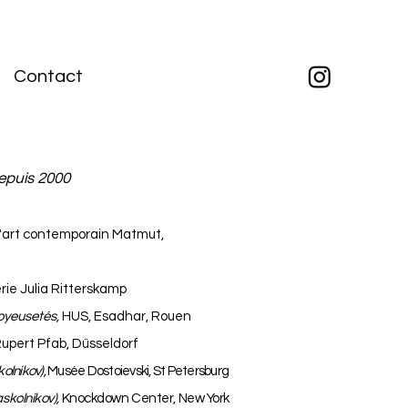
Contact
epuis 2000
d'art contemporain Matmut,
rie Julia Ritterskamp
joyeusetés,
HUS, Esadhar, Rouen
Rupert Pfab, Düsseldorf
olnikov),
Musée Dostoievski, St Petersburg
skolnikov),
Knockdown Center, New York